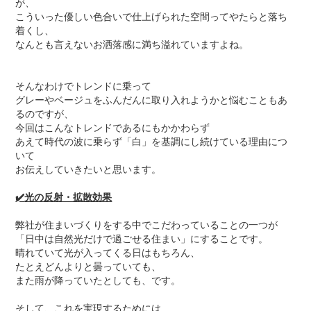
が、
こういった優しい色合いで仕上げられた空間ってやたらと落ち
着くし、
なんとも言えないお洒落感に満ち溢れていますよね。
そんなわけでトレンドに乗って
グレーやベージュをふんだんに取り入れようかと悩むこともあ
るのですが、
今回はこんなトレンドであるにもかかわらず
あえて時代の波に乗らず「白」を基調にし続けている理由につ
いて
お伝えしていきたいと思います。
✔️
光の反射・拡散効果
弊社が住まいづくりをする中でこだわっていることの一つが
「日中は自然光だけで過ごせる住まい」にすることです。
晴れていて光が入ってくる日はもちろん、
たとえどんよりと曇っていても、
また雨が降っていたとしても、です。
そして、これを実現するためには