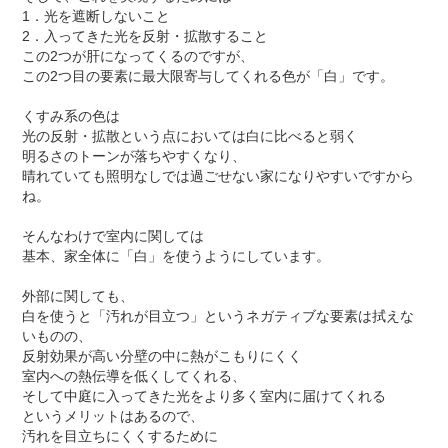
1．光を遮断しないこと
2．入ってきた光を反射・拡散すること
この2つが肝になってくるのですが、
この2つ目の要素に最大限寄与してくれる色が「白」です。
くすみ系の色は
光の反射・拡散という点においては白に比べると弱く
明るさのトーンが落ちやすくなり、
晴れていても照明なしでは過ごせない家になりやすいですから
ね。
そんなわけで室内に関しては
基本、家全体に「白」を使うようにしています。
外部に関しても、
白を使うと「汚れが目立つ」というネガティブな要素は拭えな
いものの、
反射効果が高い分壁の中に熱がこもりにくく
室内への熱伝導を低くしてくれる、
そして中庭に入ってきた光をより多く室内に届けてくれる
というメリットはあるので、
汚れを目立ちにくくするために