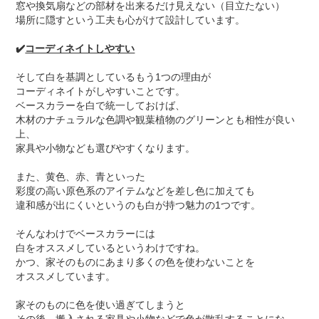
窓や換気扇などの部材を出来るだけ見えない（目立たない）
場所に隠すという工夫も心がけて設計しています。
✔️
コーディネイトしやすい
そして白を基調としているもう1つの理由が
コーディネイトがしやすいことです。
ベースカラーを白で統一しておけば、
木材のナチュラルな色調や観葉植物のグリーンとも相性が良い
上、
家具や小物なども選びやすくなります。
また、黄色、赤、青といった
彩度の高い原色系のアイテムなどを差し色に加えても
違和感が出にくいというのも白が持つ魅力の1つです。
そんなわけでベースカラーには
白をオススメしているというわけですね。
かつ、家そのものにあまり多くの色を使わないことを
オススメしています。
家そのものに色を使い過ぎてしまうと