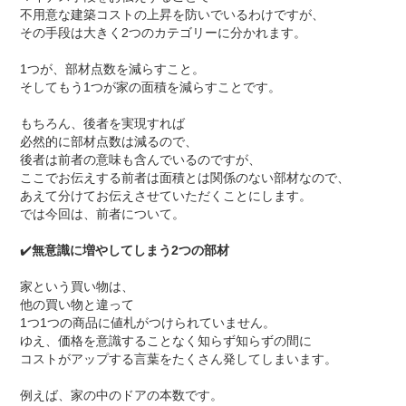
不用意な建築コストの上昇を防いでいるわけですが、
その手段は大きく
2
つのカテゴリーに分かれます。
1
つが、部材点数を減らすこと。
そしてもう
1
つが家の面積を減らすことです。
もちろん、後者を実現すれば
必然的に部材点数は減るので、
後者は前者の意味も含んでいるのですが、
ここでお伝えする前者は面積とは関係のない部材なので、
あえて分けてお伝えさせていただくことにします。
では今回は、前者について。
✔️
無意識に増やしてしまう
2
つの部材
家という買い物は、
他の買い物と違って
1
つ
1
つの商品に値札がつけられていません。
ゆえ、価格を意識することなく知らず知らずの間に
コストがアップする言葉をたくさん発してしまいます。
例えば、家の中のドアの本数です。