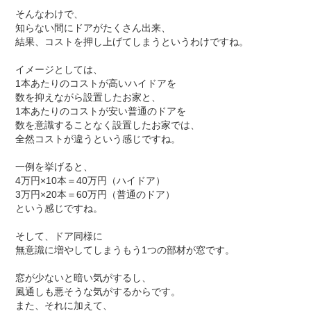
そんなわけで、
知らない間にドアがたくさん出来、
結果、コストを押し上げてしまうというわけですね。
イメージとしては、
1
本あたりのコストが高いハイドアを
数を抑えながら設置したお家と、
1
本あたりのコストが安い普通のドアを
数を意識することなく設置したお家では、
全然コストが違うという感じですね。
一例を挙げると、
4
万円
×10
本＝
40
万円（ハイドア）
3
万円
×20
本＝
60
万円（普通のドア）
という感じですね。
そして、ドア同様に
無意識に増やしてしまうもう
1
つの部材が窓です。
窓が少ないと暗い気がするし、
風通しも悪そうな気がするからです。
また、それに加えて、