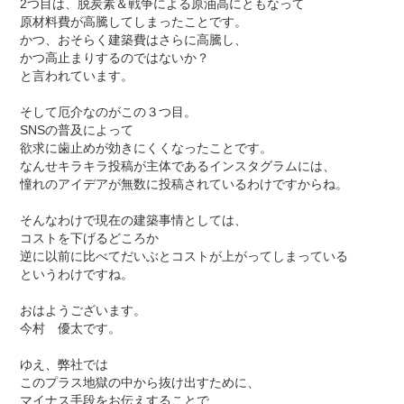
2
つ目は、脱炭素＆戦争による原油高にともなって
原材料費が高騰してしまったことです。
かつ、おそらく建築費はさらに高騰し、
かつ高止まりするのではないか？
と言われています。
そして厄介なのがこの３つ目。
SNS
の普及によって
欲求に歯止めが効きにくくなったことです。
なんせキラキラ投稿が主体であるインスタグラムには、
憧れのアイデアが無数に投稿されているわけですからね。
そんなわけで現在の建築事情としては、
コストを下げるどころか
逆に以前に比べてだいぶとコストが上がってしまっている
というわけですね。
おはようございます。
今村 優太です。
ゆえ、弊社では
このプラス地獄の中から抜け出すために、
マイナス手段をお伝えすることで