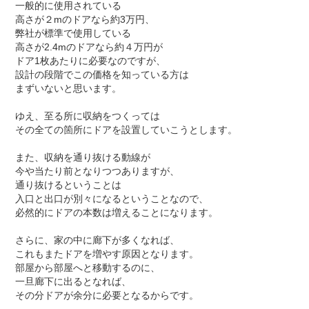
一般的に使用されている
高さが２
m
のドアなら約
3
万円、
弊社が標準で使用している
高さが
2.4m
のドアなら約４万円が
ドア
1
枚あたりに必要なのですが、
設計の段階でこの価格を知っている方は
まずいないと思います。
ゆえ、至る所に収納をつくっては
その全ての箇所にドアを設置していこうとします。
また、収納を通り抜ける動線が
今や当たり前となりつつありますが、
通り抜けるということは
入口と出口が別々になるということなので、
必然的にドアの本数は増えることになります。
さらに、家の中に廊下が多くなれば、
これもまたドアを増やす原因となります。
部屋から部屋へと移動するのに、
一旦廊下に出るとなれば、
その分ドアが余分に必要となるからです。