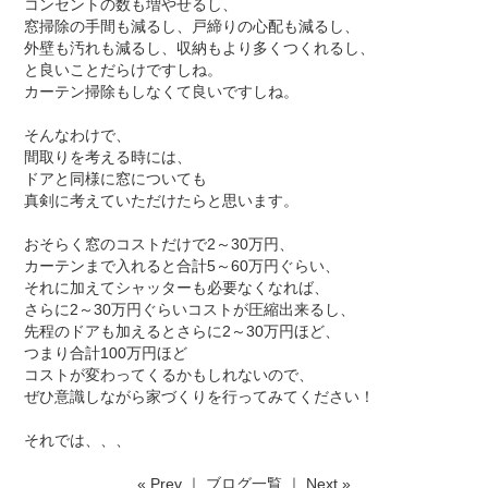
コンセントの数も増やせるし、
窓掃除の手間も減るし、戸締りの心配も減るし、
外壁も汚れも減るし、収納もより多くつくれるし、
と良いことだらけですしね。
カーテン掃除もしなくて良いですしね。
そんなわけで、
間取りを考える時には、
ドアと同様に窓についても
真剣に考えていただけたらと思います。
おそらく窓のコストだけで
2
～
30
万円、
カーテンまで入れると合計
5
～
60
万円ぐらい、
それに加えてシャッターも必要なくなれば、
さらに
2
～
30
万円ぐらいコストが圧縮出来るし、
先程のドアも加えるとさらに
2
～
30
万円ほど、
つまり合計
100
万円ほど
コストが変わってくるかもしれないので、
ぜひ意識しながら家づくりを行ってみてください！
それでは、、、
«
Prev
｜
ブログ一覧
｜
Next
»