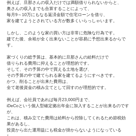
例えば、旦那さんの収入だけでは満額借りられないからと、
奥さんの収入までも合算することによって、
毎月9～10万にもなる返済金額で住宅ローンを借り、
家を建てようとされている方が数多くいらっしゃいます。
しかし、このような家の買い方は非常に危険な行為です。
建てた後、余裕が全く出来ないことが容易に予想出来るからで
す。
家づくりの総予算は、基本的に旦那さんの給料だけで
借りられる費用に抑えることが理想的です。
そして、その予算の中で買える土地を選び、
その予算の中で建てられる家を建てるようにすべきです。
かつ、削ることが出来た費用は、
全て老後資金の積み立てとして回すのが理想的です。
例えば、会社員であれば毎月23,000円まで、
iDeCoという個人型確定拠出年金に加入することが出来るのです
が、
これは、積み立てた費用は給料から控除してくれるため節税効
果があるし、
投資から出た運用益にも税金が掛からないようになっている